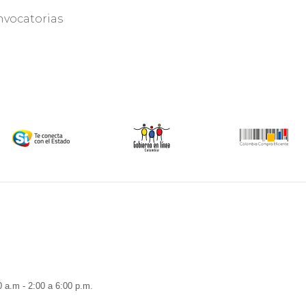
Planeación
y Obras
vocatorias
Públicas
Secretaría de
Salud
SISBÉN
0 a.m - 2:00 a 6:00 p.m.