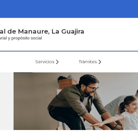
al de Manaure, La Guajira
al y propósito social
Servicios
Trámites
Envíe su Hoja
Secretaría de
de Vida
Hacienda
Secretaría de
Gobierno
Secretaría de