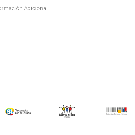
Planeación
y Obras
ormación Adicional
Públicas
Secretaría de
Salud
SISBÉN