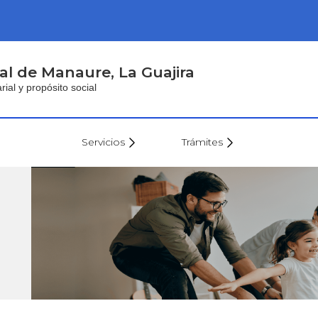
al de Manaure, La Guajira
al y propósito social
Servicios
Trámites
Envíe su Hoja
Secretaría de
de Vida
Hacienda
Secretaría de
Gobierno
Secretaría de